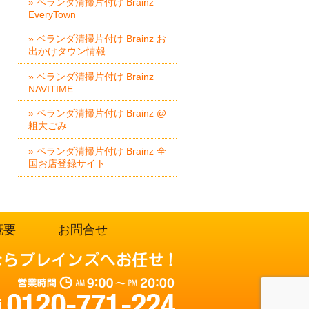
» ベランダ清掃片付け Brainz
EveryTown
» ベランダ清掃片付け Brainz お
出かけタウン情報
» ベランダ清掃片付け Brainz
NAVITIME
» ベランダ清掃片付け Brainz @
粗大ごみ
» ベランダ清掃片付け Brainz 全
国お店登録サイト
概要
お問合せ
営業時間：AM 9:00～PM 20:0