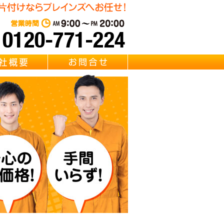
リサイクル Brainz 取扱い 【ガーデンテーブル・チェア・ガーデ
東京・千葉・埼玉のベランダ
営業時間：AM 9:00～PM 20:0
質問
会社概要
お問合せ