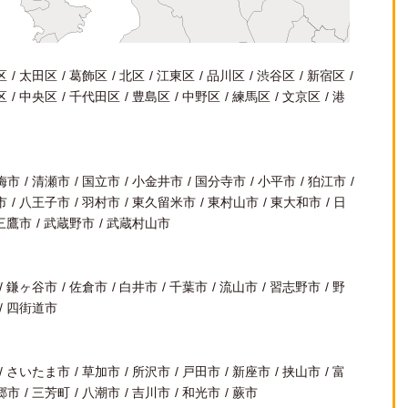
区
太田区
葛飾区
北区
江東区
品川区
渋谷区
新宿区
区
中央区
千代田区
豊島区
中野区
練馬区
文京区
港
梅市
清瀬市
国立市
小金井市
国分寺市
小平市
狛江市
市
八王子市
羽村市
東久留米市
東村山市
東大和市
日
三鷹市
武蔵野市
武蔵村山市
鎌ヶ谷市
佐倉市
白井市
千葉市
流山市
習志野市
野
四街道市
さいたま市
草加市
所沢市
戸田市
新座市
挟山市
富
郷市
三芳町
八潮市
吉川市
和光市
蕨市