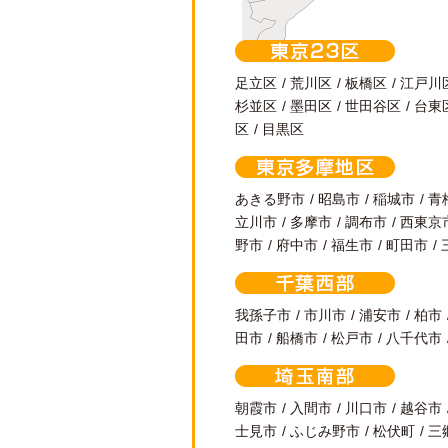
東京23区
足立区
荒川区
板橋区
江戸川
杉並区
墨田区
世田谷区
台東
区
目黒区
東京多摩地区
あきる野市
昭島市
稲城市
青
立川市
多摩市
調布市
西東京
野市
府中市
福生市
町田市
千葉西部
我孫子市
市川市
浦安市
柏市
田市
船橋市
松戸市
八千代市
埼玉南部
朝霞市
入間市
川口市
越谷市
士見市
ふじみ野市
松伏町
三