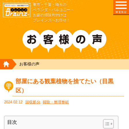
東京・千葉・埼玉の
東京/埼玉/千葉/神奈川の ベランダ・庭の清掃片付
ベランダ・バルコニー・
お庭の掃除片付けは
ブレインズへお任せ！
HOME
お客様の声
部屋にある観葉植物を捨てたい（目黒
区）
2024.02.12
回収処分
,
掃除・整理整頓
目次