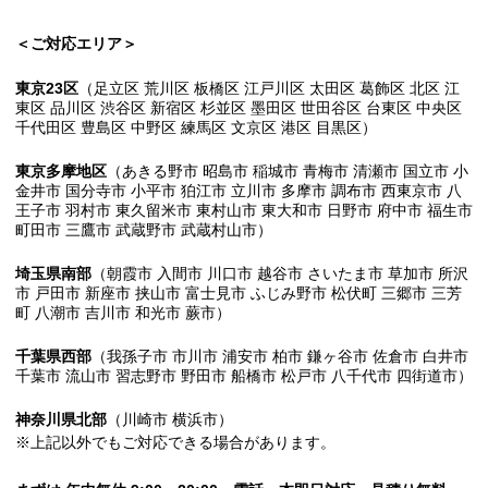
＜ご対応エリア＞
東京23区
（足立区 荒川区 板橋区 江戸川区 太田区 葛飾区 北区 江
東区 品川区 渋谷区 新宿区 杉並区 墨田区 世田谷区 台東区 中央区
千代田区 豊島区 中野区 練馬区 文京区 港区 目黒区）
東京多摩地区
（あきる野市 昭島市 稲城市 青梅市 清瀬市 国立市 小
金井市 国分寺市 小平市 狛江市 立川市 多摩市 調布市 西東京市 八
王子市 羽村市 東久留米市 東村山市 東大和市 日野市 府中市 福生市
町田市 三鷹市 武蔵野市 武蔵村山市）
埼玉県南部
（朝霞市 入間市 川口市 越谷市 さいたま市 草加市 所沢
市 戸田市 新座市 挟山市 富士見市 ふじみ野市 松伏町 三郷市 三芳
町 八潮市 吉川市 和光市 蕨市）
千葉県西部
（我孫子市 市川市 浦安市 柏市 鎌ヶ谷市 佐倉市 白井市
千葉市 流山市 習志野市 野田市 船橋市 松戸市 八千代市 四街道市）
神奈川県北部
（川崎市 横浜市）
※上記以外でもご対応できる場合があります。