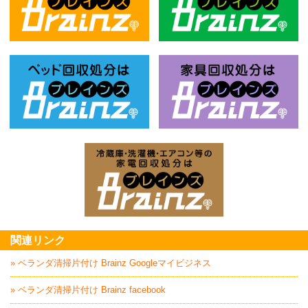
不用品回収処分はBrainz-ブレインズ
風
ベッド回収処分はBrainz-ブレインズ
家
家電回収処分はBrai
関連リンク
» ベランダ清掃片付け Brainz Googleマイビジネス
» ベランダ清掃片付け Brainz facebook