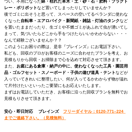
つい、不用になった
鉢・枯れた草木・土・砂・石・肥料・プラグト
レー・ポリポット
など置いてしまったりしていませんか？
後でゴミに出そうと思って、スペースの空いてるベランダに使わな
くなった
自転車・エアロバイク・新聞紙・雑誌・灯油のタンク
など
を置いたままだったり、生ゴミや不燃ゴミがあふれて虫が湧いてし
まって、気づいたらどこから手をつけたらいいかわからない・・・
なんて経験ございませんか？？
このようにお困りの際は、是非『ブレインズ』にお電話下さい。
私ども、回収のプロがお客様のニーズに合わせたプランを考え、お
見積もりから回収・お掃除まで心を込めて対応させて頂きます。
また、
お庭にある倉庫・納戸の中に、使わなくなった工具・園芸用
品・ゴルフセット・スノーボード・子供の遊び道具・テント
などが
入っていてきれいに整理したい、何が入ってるかわからず物が溢れ
て片付けたいといったご要望にもお応えいたします。
まずはお電話していただき、お客様に沿った回収プランを無料でお
見積もりさせて頂きます。
安心
・即日
対応
ブレインズ
フリーダイヤル：0120-
771
–
224
までご連絡下さい。
（見積無料）