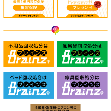
不用品回収処分はBrainz-ブレインズ
風
ベッド回収処分はBrainz-ブレインズ
家