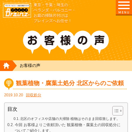
東京・千葉・埼玉の
東京/埼玉/千葉/神奈川の ベランダ・庭の清掃片付
ベランダ・バルコニー・
お庭の掃除片付けは
ブレインズへお任せ！
HOME
お客様の声
観葉植物・腐葉土処分 北区からのご依頼
2019.10.20
回収処分
目次
北区のオフィスや店舗の大掃除 植物はそのまま回収致します。
今回 お客様よりご依頼頂いた 観葉植物・腐葉土の回収処分に
ついてご紹介します。