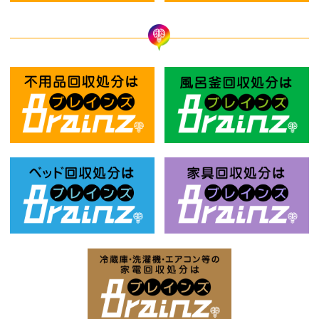
不用品回収処分はBrainz-ブレインズ
風
ベッド回収処分はBrainz-ブレインズ
家