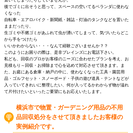
置いてしまったりしていませんか。
後でゴミに出そうと思って、スペースの空いてるベランダに使わな
くなった
自転車・エアロバイク・新聞紙・雑誌・灯油のタンクなどを置いた
ままだったり、
生ゴミや不燃ゴミがあふれて虫が湧いてしまって、気づいたらどこ
から手をつけたら
いいかわからない・・・なんて経験ございませんか？？
このようにお困りの際は、是非ブレインズにお電話下さい。
私ども、回収のプロがお客様のニーズに合わせたプランを考え、お
見積もり～回収・お掃除まで心を込めて対応させて頂きます。ま
た、お庭にある倉庫・納戸の中に、使わなくなった工具・園芸用
品・ゴルフセット・スノーボード・子供の遊び道具・テントなどが
入っていてきれいに整理したい、何が入ってるかわからず物が溢れ
て片付けたいといったご要望にもお応えいたします。
横浜市で物置・ガーデニング用品の不用
品回収処分
をさせて頂きましたお客様の
実例紹介です。