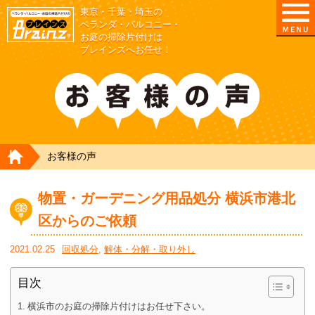
東京・千葉・埼玉の
東京/埼玉/千葉/神奈川の ベランダ・庭の清掃片付
ベランダ・バルコニー・
お庭の掃除片付けは
ブレインズへお任せ！
HOME
お客様の声
物置・ガーデニング用品処分 横浜市港北
区からのご依頼
2021.02.25
回収処分
,
解体・分解・取り外し
目次
横浜市のお庭の掃除片付けはお任せ下さい。