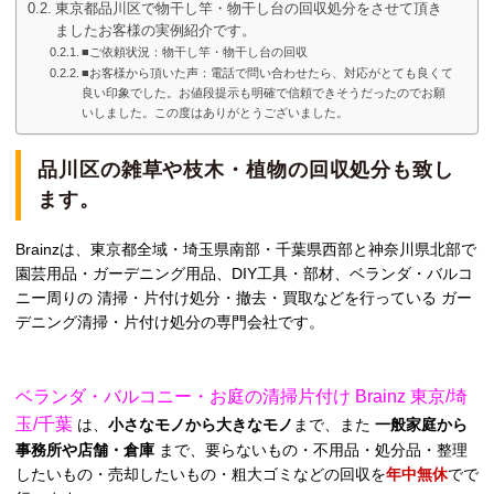
東京都品川区で物干し竿・物干し台の回収処分をさせて頂き
ましたお客様の実例紹介です。
■ご依頼状況：物干し竿・物干し台の回収
■お客様から頂いた声：電話で問い合わせたら、対応がとても良くて
良い印象でした。お値段提示も明確で信頼できそうだったのでお願
いしました。この度はありがとうございました。
品川区の雑草や枝木・植物の回収処分も致し
ます。
Brainzは、東京都全域・埼玉県南部・千葉県西部と神奈川県北部で
園芸用品・ガーデニング用品、DIY工具・部材、ベランダ・バルコ
ニー周りの 清掃・片付け処分・撤去・買取などを行っている ガー
デニング清掃・片付け処分の専門会社です。
ベランダ・バルコニー・お庭の清掃片付け Brainz 東京/埼
玉/千葉
は、
小さなモノから大きなモノ
まで、また
一般家庭から
事務所や店舗・倉庫
まで、要らないもの・不用品・処分品・整理
したいもの・売却したいもの・粗大ゴミなどの回収を
年中無休
でで