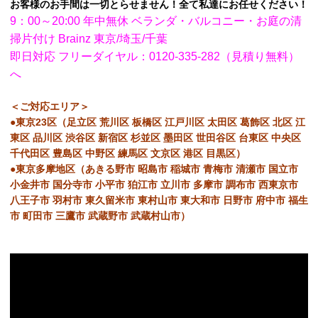
お客様のお手間は一切とらせません！全て私達にお任せください！
9：00～20:00 年中無休 ベランダ・バルコニー・お庭の清
掃片付け Brainz 東京/埼玉/千葉
即日対応 フリーダイヤル：0120-335-282（見積り無料）
へ
＜ご対応エリア＞
●東京23区（足立区 荒川区 板橋区 江戸川区 太田区 葛飾区 北区 江
東区 品川区 渋谷区 新宿区 杉並区 墨田区 世田谷区 台東区 中央区
千代田区 豊島区 中野区 練馬区 文京区 港区 目黒区）
●東京多摩地区（あきる野市 昭島市 稲城市 青梅市 清瀬市 国立市
小金井市 国分寺市 小平市 狛江市 立川市 多摩市 調布市 西東京市
八王子市 羽村市 東久留米市 東村山市 東大和市 日野市 府中市 福生
市 町田市 三鷹市 武蔵野市 武蔵村山市）