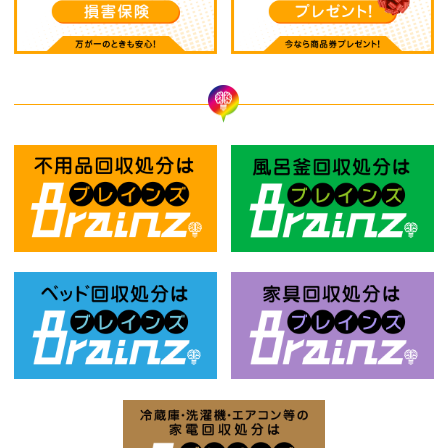
不用品回収処分はBrainz-ブレインズ
風
ベッド回収処分はBrainz-ブレインズ
家