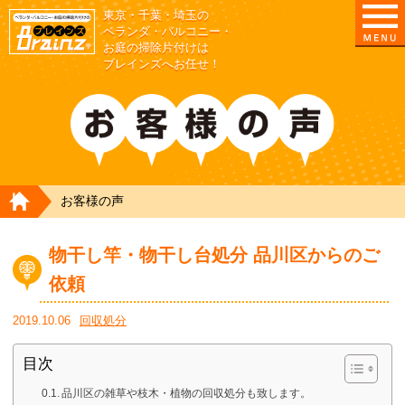
東京・千葉・埼玉の
東京/埼玉/千葉/神奈川の ベランダ・庭の清掃片付
ベランダ・バルコニー・
お庭の掃除片付けは
ブレインズへお任せ！
HOME
お客様の声
物干し竿・物干し台処分 品川区からのご
依頼
2019.10.06
回収処分
目次
品川区の雑草や枝木・植物の回収処分も致します。