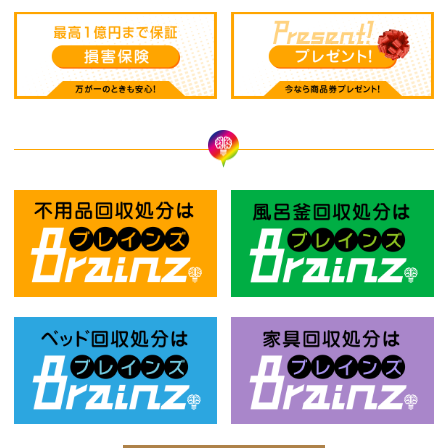
不用品回収処分はBrainz-ブレインズ
風
ベッド回収処分はBrainz-ブレインズ
家