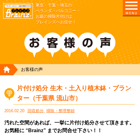
東京・千葉・埼玉の
東京/埼玉/千葉/神奈川の ベランダ・庭の清掃片付
ベランダ・バルコニー・
お庭の掃除片付けは
ブレインズへお任せ！
HOME
お客様の声
片付け処分 生木・土入り植木鉢・プラン
ター（千葉県 流山市）
2016.02.20
回収処分
,
掃除・整理整頓
汚れた空間があれば、一挙に片付け処分させて頂きます。
お気軽に “Brainz” までお問合せ下さい！！