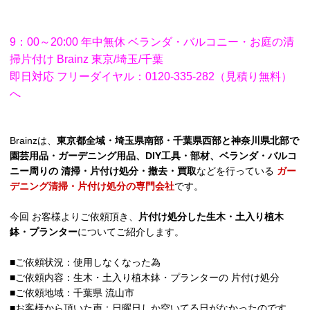
9：00～20:00 年中無休 ベランダ・バルコニー・お庭の清
掃片付け Brainz 東京/埼玉/千葉
即日対応 フリーダイヤル：0120-335-282（見積り無料）
へ
Brainzは、
東京都全域・埼玉県南部・千葉県西部と神奈川県北部で
園芸用品・ガーデニング用品、DIY工具・部材、ベランダ・バルコ
ニー周りの 清掃・片付け処分・撤去・買取
などを行っている
ガー
デニング清掃・片付け処分の専門会社
です。
今回 お客様よりご依頼頂き、
片付け処分した生木・土入り植木
鉢・プランター
についてご紹介します。
■ご依頼状況：使用しなくなった為
■ご依頼内容：生木・土入り植木鉢・プランターの 片付け処分
■ご依頼地域：千葉県 流山市
■お客様から頂いた声：日曜日しか空いてる日がなかったのです