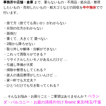
事務所や店舗・倉庫
まで、要らないもの・不用品・処分品・整理
したいもの・売却したいもの・粗大ゴミなどの回収を
年中無休
でで
行います。
・捨て方（捨てても良いか）がわからない
・分別の仕方がわからない
・面倒だ
・重くて、大きくて 運べない
・2階から降ろせない
・取り外しや解体・分解ができない
・これって買取りができる？
・リサイクルしたいモノがあるんだけど …
・引越し準備が大変
・掃除や整理もしてくれる？
・故人の遺品整理がしたいんけど …
・家一軒でも大丈夫？
・ひとつだけでも引き取ってくれる？
ベラン
… そんなお悩み・お困りごと・ご要望はありませんか？
ダ・バルコニー・お庭の清掃片付け Brainz 東京/埼玉/千葉