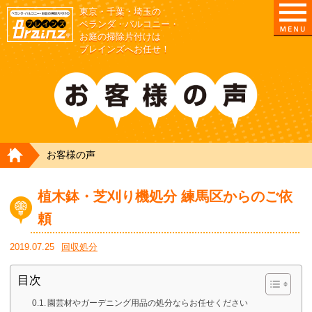
東京・千葉・埼玉の
東京/埼玉/千葉/神奈川の ベランダ・庭の清掃片付
ベランダ・バルコニー・
お庭の掃除片付けは
ブレインズへお任せ！
HOME
お客様の声
植木鉢・芝刈り機処分 練馬区からのご依
頼
2019.07.25
回収処分
目次
園芸材やガーデニング用品の処分ならお任せください