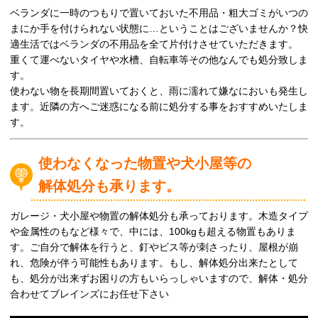
ベランダに一時のつもりで置いておいた不用品・粗大ゴミがいつの
まにか手を付けられない状態に…ということはございませんか？快
適生活ではベランダの不用品を全て片付けさせていただきます。
重くて運べないタイヤや水槽、自転車等その他なんでも処分致しま
す。
使わない物を長期間置いておくと、雨に濡れて嫌なにおいも発生し
ます。近隣の方へご迷惑になる前に処分する事をおすすめいたしま
す。
使わなくなった物置や犬小屋等の
解体処分も承ります。
ガレージ・犬小屋や物置の解体処分も承っております。木造タイプ
や金属性のもなど様々で、中には、100kgも超える物置もありま
す。ご自分で解体を行うと、釘やビス等が刺さったり、屋根が崩
れ、危険が伴う可能性もあります。もし、解体処分出来たとして
も、処分が出来ずお困りの方もいらっしゃいますので、解体・処分
合わせてブレインズにお任せ下さい