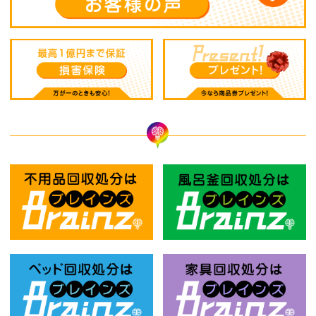
不用品回収処分はBrainz-ブレインズ
風