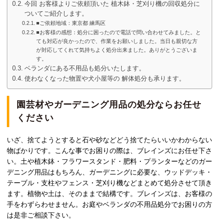
今回 お客様よりご依頼頂いた 植木鉢・芝刈り機の回収処分に
ついてご紹介します。
■ご依頼地域：東京都 練馬区
■お客様の感想：処分に困ったので電話で問い合わせてみました。と
ても対応が良かったので、作業をお願いしました。当日も親切な方
が対応してくれて気持ちよく処分出来ました。ありがとうございま
す。
ベランダにある不用品も処分いたします。
使わなくなった物置や犬小屋等の 解体処分も承ります。
園芸材やガーデニング用品の処分ならお任せ
ください
いざ、捨てようとすると石や砂などどう捨てたらいいかわからない
物ばかりです。こんな事でお困りの際は、ブレインズにお任せ下さ
い。土や植木鉢・フラワースタンド・肥料・プランターなどのガー
デニング用品はもちろん、ガーデニングに必要な、ウッドデッキ・
テーブル・支柱やフェンス・芝刈り機などまとめて処分させて頂き
ます。植物や土は、そのままで結構です。ブレインズは、お客様の
手をわずらわせません。お庭やベランダの不用品処分でお困りの方
は是非ご相談下さい。