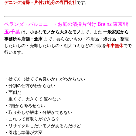
デニング清掃・片付け処分の専門会社
です。
ベランダ・バルコニー・お庭の清掃片付け Brainz 東京/埼
玉/千葉
は、
小さなモノから大きなモノ
まで、また
一般家庭から
事務所や店舗・倉庫
まで、要らないもの・不用品・処分品・整理
したいもの・売却したいもの・粗大ゴミなどの回収を
年中無休
でで
行います。
・捨て方（捨てても良いか）がわからない
・分別の仕方がわからない
・面倒だ
・重くて、大きくて 運べない
・2階から降ろせない
・取り外しや解体・分解ができない
・これって買取りができる？
・リサイクルしたいモノがあるんだけど …
・引越し準備が大変