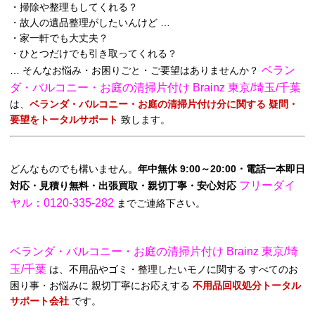
・掃除や整理もしてくれる？
・故人の遺品整理がしたいんけど …
・家一軒でも大丈夫？
・ひとつだけでも引き取ってくれる？
ベラン
… そんなお悩み・お困りごと・ご要望はありませんか？
ダ・バルコニー・お庭の清掃片付け Brainz 東京/埼玉/千葉
は、
ベランダ・バルコニー・お庭の清掃片付け分に関する 疑問・
要望をトータルサポート
致します。
どんなものでも構いません。
年中無休 9:00～20:00・電話一本即日
フリーダイ
対応・見積り無料・出張買取・親切丁寧・安心対応
ヤル：0120-335-282
までご連絡下さい。
ベランダ・バルコニー・お庭の清掃片付け Brainz 東京/埼
玉/千葉
は、不用品やゴミ・整理したいモノに関する すべてのお
困り事・お悩みに 親切丁寧にお応えする
不用品回収処分トータル
サポート会社
です。