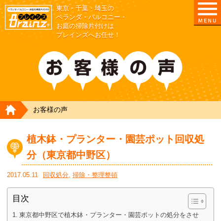
東京・千葉・埼玉の
東京/埼玉/千葉/神奈川の ベランダ・庭の清掃片付
ベランダ・バルコニー・
お庭の掃除片付けは
ブレインズへお任せ！
HOME
お客様の声
植木鉢・プランター・園芸ポット回収処
分（東京都中野区）
2017.05.11
回収処分
,
掃除・整理整頓
目次
東京都中野区で植木鉢・プランター・園芸ポットの処分をさせ