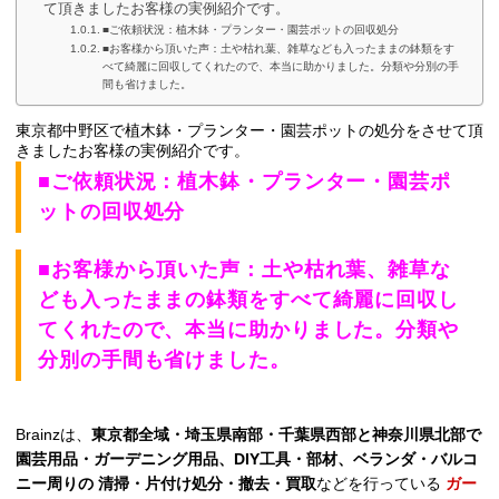
て頂きましたお客様の実例紹介です。
■ご依頼状況：植木鉢・プランター・園芸ポットの回収処分
■お客様から頂いた声：土や枯れ葉、雑草なども入ったままの鉢類をす
べて綺麗に回収してくれたので、本当に助かりました。分類や分別の手
間も省けました。
東京都中野区で植木鉢・プランター・園芸ポットの処分
をさせて頂
きましたお客様の実例紹介です。
■ご依頼状況：植木鉢・プランター・園芸ポ
ットの回収処分
■お客様から頂いた声：土や枯れ葉、雑草な
ども入ったままの鉢類をすべて綺麗に回収し
てくれたので、本当に助かりました。分類や
分別の手間も省けました。
Brainzは、
東京都全域・埼玉県南部・千葉県西部と神奈川県北部で
園芸用品・ガーデニング用品、DIY工具・部材、ベランダ・バルコ
ニー周りの 清掃・片付け処分・撤去・買取
などを行っている
ガー