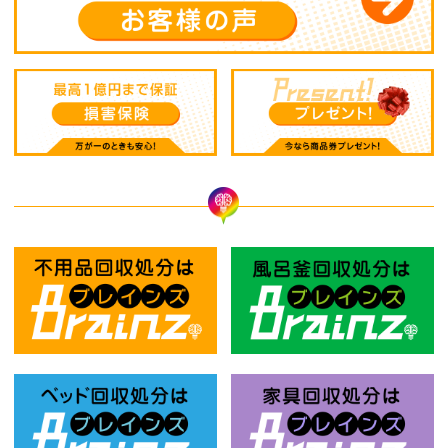
不用品回収処分はBrainz-ブレインズ
風