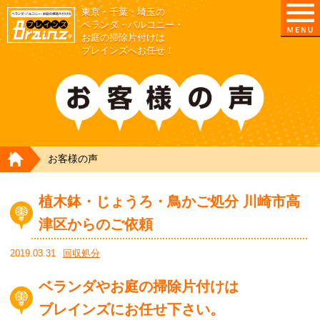
東京・千葉・埼玉の
東京/埼玉/千葉/神奈川の ベランダ・庭の清掃片付
ベランダ・バルコニー・
お庭の掃除片付けは
ブレインズへお任せ！
HOME
お客様の声
植木鉢・じょうろ・鳥かご処分 川崎市高
津区からのご依頼
2019.03.31
回収処分
ベランダやお庭の掃除片付けは
ブレインズにお任せ下さい。