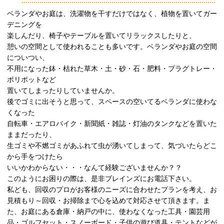
ベランダやお庭は、洗濯物を干すだけではなく、植物を置いてガー
デニングを
楽しんだり、椅子やテーブルを置いてリラックスしたりと、
憩いの空間として使われることも多いです。ベランダやお庭の空間
についつい、
不用になった鉢・枯れた草木・土・砂・石・肥料・プラグトレー・
ポリポットなど
置いてしまったりしていませんか。
後でゴミに出そうと思って、スペースの空いてるベランダに使わな
くなった
自転車・エアロバイク・新聞紙・雑誌・灯油のタンクなどを置いた
ままだったり、
生ゴミや不燃ゴミがあふれて虫が湧いてしまって、気づいたらどこ
から手をつけたら
いいかわからない・・・なんて経験ございませんか？？
このようにお困りの際は、是非ブレインズにお電話下さい。
私ども、回収のプロがお客様のニーズに合わせたプランを考え、お
見積もり～回収・お掃除まで心を込めて対応させて頂きます。ま
た、お庭にある倉庫・納戸の中に、使わなくなった工具・園芸用
品・ゴルフセット・スノーボード・子供の遊び道具・テントなどが