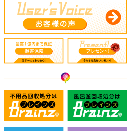
不用品回収処分はBrainz-ブレインズ
風