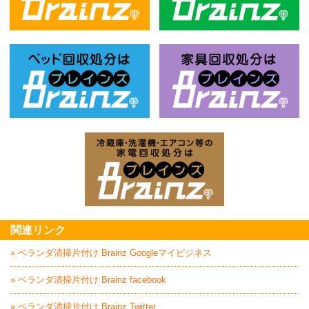
不用品回収処分はBrainz-ブレインズ
風
ベッド回収処分はBrainz-ブレインズ
家
家電回収処分はBrai
関連リンク
» ベランダ清掃片付け Brainz Googleマイビジネス
» ベランダ清掃片付け Brainz facebook
» ベランダ清掃片付け Brainz Twitter