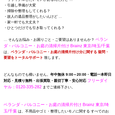
・引越し準備が大変
・掃除や整理もしてくれる？
・故人の遺品整理がしたいんけど …
・家一軒でも大丈夫？
・ひとつだけでも引き取ってくれる？
ベラン
… そんなお悩み・お困りごと・ご要望はありませんか？
ダ・バルコニー・お庭の清掃片付け Brainz 東京/埼玉/千葉
は、
ベランダ・バルコニー・お庭の清掃片付け分に関する 疑問・
要望をトータルサポート
致します。
どんなものでも構いません。
年中無休 9:00～20:00・電話一本即日
フリーダイ
対応・見積り無料・出張買取・親切丁寧・安心対応
ヤル：0120-335-282
までご連絡下さい。
ベランダ・バルコニー・お庭の清掃片付け Brainz 東京/埼
玉/千葉
は、不用品やゴミ・整理したいモノに関する すべてのお