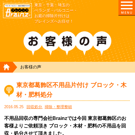
東京・千葉・埼玉の
東京/埼玉/千葉/神奈川の ベランダ・庭の清掃片付
ベランダ・バルコニー・
お庭の掃除片付けは
ブレインズへお任せ！
HOME
お客様の声
東京都葛飾区不用品片付け ブロック・木
材・肥料処分
2016.05.25
回収処分
,
掃除・整理整頓
不用品回収の専門会社Brainzでは今回 東京都葛飾区のお
客様よりご依頼頂き ブロック・木材・肥料の不用品を回
収・処分させて頂きました。