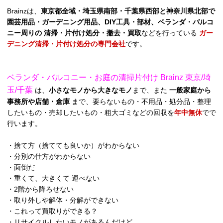
Brainzは、
東京都全域・埼玉県南部・千葉県西部と神奈川県北部で
園芸用品・ガーデニング用品、DIY工具・部材、ベランダ・バルコ
ニー周りの 清掃・片付け処分・撤去・買取
などを行っている
ガー
デニング清掃・片付け処分の専門会社
です。
ベランダ・バルコニー・お庭の清掃片付け Brainz 東京/埼
玉/千葉
は、
小さなモノから大きなモノ
まで、また
一般家庭から
事務所や店舗・倉庫
まで、要らないもの・不用品・処分品・整理
したいもの・売却したいもの・粗大ゴミなどの回収を
年中無休
でで
行います。
・捨て方（捨てても良いか）がわからない
・分別の仕方がわからない
・面倒だ
・重くて、大きくて 運べない
・2階から降ろせない
・取り外しや解体・分解ができない
・これって買取りができる？
・リサイクルしたいモノがあるんだけど …