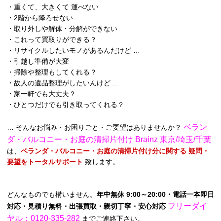
・重くて、大きくて 運べない
・2階から降ろせない
・取り外しや解体・分解ができない
・これって買取りができる？
・リサイクルしたいモノがあるんだけど …
・引越し準備が大変
・掃除や整理もしてくれる？
・故人の遺品整理がしたいんけど …
・家一軒でも大丈夫？
・ひとつだけでも引き取ってくれる？
ベラン
… そんなお悩み・お困りごと・ご要望はありませんか？
ダ・バルコニー・お庭の清掃片付け Brainz 東京/埼玉/千葉
は、
ベランダ・バルコニー・お庭の清掃片付け分に関する 疑問・
要望をトータルサポート
致します。
どんなものでも構いません。
年中無休 9:00～20:00・電話一本即日
フリーダイ
対応・見積り無料・出張買取・親切丁寧・安心対応
ヤル：0120-335-282
までご連絡下さい。