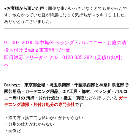
●
お客様から頂いた声：
面倒な事がいっさいなくとても良かったで
す。散らかっていた庭が綺麗になって気持ちがスッキリしました。
ありがとうございました。
9：00～20:00 年中無休 ベランダ・バルコニー・お庭の清
掃片付け Brainz 東京/埼玉/千葉
即日対応 フリーダイヤル：0120-335-282（見積り無料）
へ
Brainzは、
東京都全域・埼玉県南部・千葉県西部と神奈川県北部で
園芸用品・ガーデニング用品、DIY工具・部材、ベランダ・バルコ
ニー周りの 清掃・片付け処分・撤去・買取
などを行っている
ガー
デニング清掃・片付け処分の専門会社
です。
・捨て方（捨てても良いか）がわからない
・分別の仕方がわからない
・面倒だ