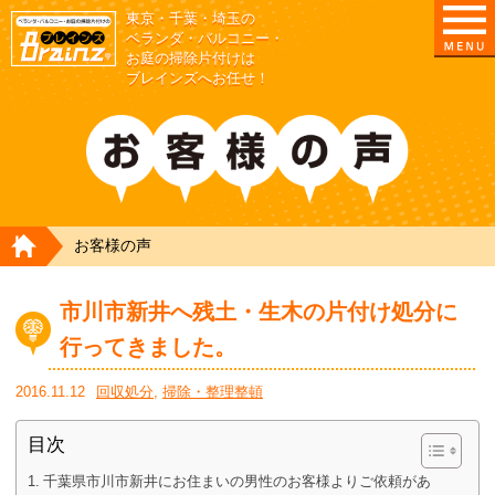
東京・千葉・埼玉の
東京/埼玉/千葉/神奈川の ベランダ・庭の清掃片付
ベランダ・バルコニー・
お庭の掃除片付けは
ブレインズへお任せ！
HOME
お客様の声
市川市新井へ残土・生木の片付け処分に
行ってきました。
2016.11.12
回収処分
,
掃除・整理整頓
目次
千葉県市川市新井にお住まいの男性のお客様よりご依頼があ