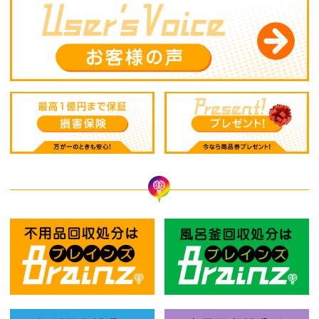
不用品回収処分はBrainz-ブレインズ
風