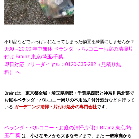
不用品などでいっぱいになってしまった物置を綺麗にしませんか？
9:00～20:00 年中無休 ベランダ・バルコニーお庭の清掃片
付け Brainz 東京/埼玉/千葉
即日対応 フリーダイヤル：0120-335-282（見積り無
料）
へ
Brainzは、
東京都全域・埼玉県南部・千葉県西部と神奈川県北部で
お庭やベランダ・バルコニー周りの不用品片付け処分
などを行って
いる
ガーデニング清掃・片付け処分の専門会社
です。
ベランダ・バルコニー・お庭の清掃片付け Brainz 東京/埼
玉/千葉
は、
小さなモノから大きなモノ
まで、また
一般家庭から