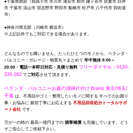
●千葉県西部（我孫子市 市川市 浦安市 柏市 鎌ヶ谷市 佐倉市 白井
市 千葉市 流山市 習志野市 野田市 船橋市 松戸市 八千代市 四街道
市）
●神奈川県北部（川崎市 横浜市）
※上記以外でもご対応できる場合があります。
どんなものでも構いません。たったひとつのモノから、ベランダ・
バルコニー・ガレージ・物置丸々まとめて
年中無休 9:00～
フリーダイヤル：0120-
20:00・電話一本即日対応・見積り無料
335-282
で
ご対応
させて頂きます。
ベランダ・バルコニーお庭の清掃片付け Brainz 東京/埼玉/
千葉
は、不用品やゴミ・整理したいモノに関する すべてのお困り
事・お悩みに 親切丁寧にお応えする
不用品回収処分トータルサポ
ート会社
です。
万が一の時の 最高一億円までの
損害補償
も完備しています。どう
ぞご安心してご依頼下さい。