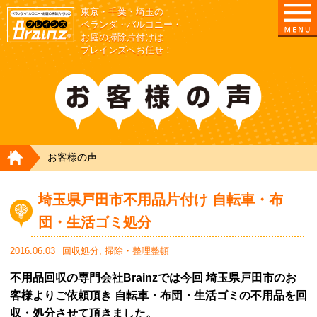
東京・千葉・埼玉の
東京/埼玉/千葉/神奈川の ベランダ・庭の清掃片付
ベランダ・バルコニー・
お庭の掃除片付けは
ブレインズへお任せ！
HOME
お客様の声
埼玉県戸田市不用品片付け 自転車・布
団・生活ゴミ処分
2016.06.03
回収処分
,
掃除・整理整頓
不用品回収の専門会社Brainzでは今回 埼玉県戸田市のお
客様よりご依頼頂き 自転車・布団・生活ゴミの不用品を回
収・処分させて頂きました。