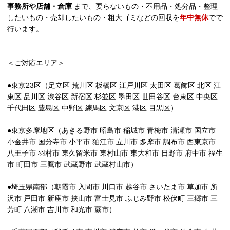
事務所や店舗・倉庫
まで、要らないもの・不用品・処分品・整理
したいもの・売却したいもの・粗大ゴミなどの回収を
年中無休
でで
行います。
＜ご対応エリア＞
●東京23区（足立区 荒川区 板橋区 江戸川区 太田区 葛飾区 北区 江
東区 品川区 渋谷区 新宿区 杉並区 墨田区 世田谷区 台東区 中央区
千代田区 豊島区 中野区 練馬区 文京区 港区 目黒区）
●東京多摩地区（あきる野市 昭島市 稲城市 青梅市 清瀬市 国立市
小金井市 国分寺市 小平市 狛江市 立川市 多摩市 調布市 西東京市
八王子市 羽村市 東久留米市 東村山市 東大和市 日野市 府中市 福生
市 町田市 三鷹市 武蔵野市 武蔵村山市）
●埼玉県南部（朝霞市 入間市 川口市 越谷市 さいたま市 草加市 所
沢市 戸田市 新座市 挟山市 富士見市 ふじみ野市 松伏町 三郷市 三
芳町 八潮市 吉川市 和光市 蕨市）