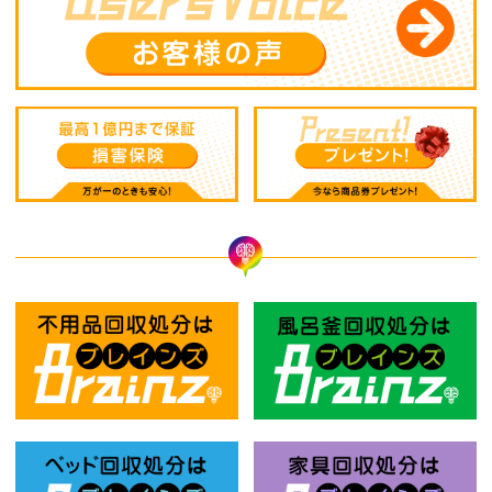
不用品回収処分はBrainz-ブレインズ
風