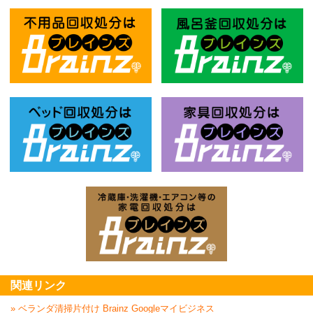
不用品回収処分はBrainz-ブレインズ
風
ベッド回収処分はBrainz-ブレインズ
家
家電回収処分はBrai
関連リンク
» ベランダ清掃片付け Brainz Googleマイビジネス