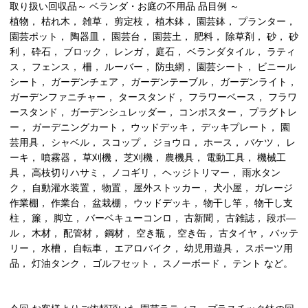
取り扱い回収品～ ベランダ・お庭の不用品 品目例 ～
植物， 枯れ木， 雑草， 剪定枝， 植木鉢， 園芸鉢， プランター，
園芸ポット， 陶器皿， 園芸台， 園芸土， 肥料， 除草剤， 砂， 砂
利， 砕石， ブロック， レンガ， 庭石， ベランダタイル， ラティ
ス， フェンス， 柵， ルーバー， 防虫網， 園芸シート， ビニール
シート， ガーデンチェア， ガーデンテーブル， ガーデンライト，
ガーデンファニチャー， タースタンド， フラワーベース， フラワ
ースタンド， ガーデンシュレッダー， コンポスター， プラグトレ
ー， ガーデニングカート， ウッドデッキ， デッキプレート， 園
芸用具， シャベル， スコップ， ジョウロ， ホース， バケツ， レ
ーキ， 噴霧器， 草刈機， 芝刈機， 農機具， 電動工具， 機械工
具， 高枝切りハサミ， ノコギリ， ヘッジトリマー， 雨水タン
ク， 自動灌水装置， 物置， 屋外ストッカー， 犬小屋， ガレージ
作業棚， 作業台， 盆栽棚， ウッドデッキ， 物干し竿， 物干し支
柱， 簾， 脚立， バーベキューコンロ， 古新聞， 古雑誌， 段ボ―
ル， 木材， 配管材， 鋼材， 空き瓶， 空き缶， 古タイヤ， バッテ
リー， 水槽， 自転車， エアロバイク， 幼児用遊具， スポーツ用
品， 灯油タンク， ゴルフセット， スノーボード， テント など。