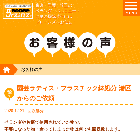
東京・千葉・埼玉の
東京/埼玉/千葉/神奈川の ベランダ・庭の清掃片付
ベランダ・バルコニー・
お庭の掃除片付けは
ブレインズへお任せ！
HOME
お客様の声
園芸ラティス・プラスチック鉢処分 港区
からのご依頼
2020.12.31
回収処分
ベランダやお庭で使用されていた物で、
不要になった物・余ってしまった物は何でも回収致します。