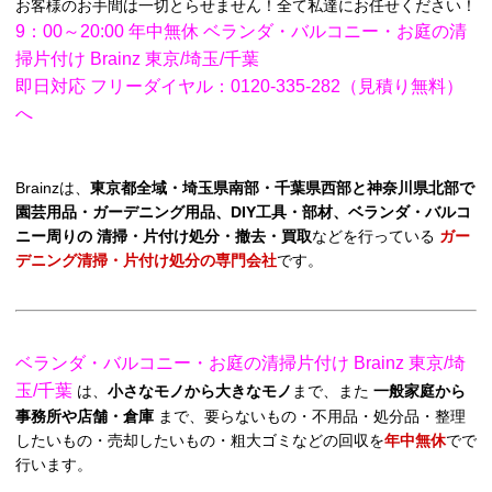
お客様のお手間は一切とらせません！全て私達にお任せください！
9：00～20:00 年中無休 ベランダ・バルコニー・お庭の清
掃片付け Brainz 東京/埼玉/千葉
即日対応 フリーダイヤル：0120-335-282（見積り無料）
へ
Brainzは、
東京都全域・埼玉県南部・千葉県西部と神奈川県北部で
園芸用品・ガーデニング用品、DIY工具・部材、ベランダ・バルコ
ニー周りの 清掃・片付け処分・撤去・買取
などを行っている
ガー
デニング清掃・片付け処分の専門会社
です。
ベランダ・バルコニー・お庭の清掃片付け Brainz 東京/埼
玉/千葉
は、
小さなモノから大きなモノ
まで、また
一般家庭から
事務所や店舗・倉庫
まで、要らないもの・不用品・処分品・整理
したいもの・売却したいもの・粗大ゴミなどの回収を
年中無休
でで
行います。