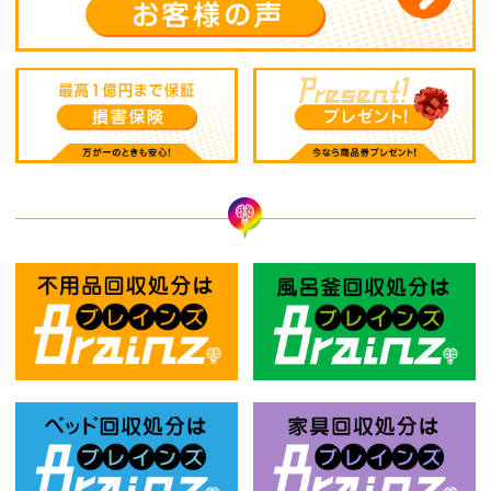
不用品回収処分はBrainz-ブレインズ
風