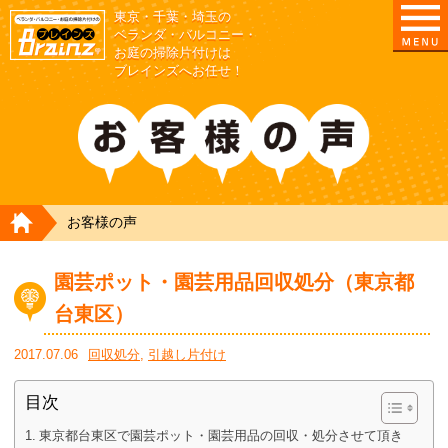
東京・千葉・埼玉の
東京/埼玉/千葉/神奈川の ベランダ・庭の清掃片付
ベランダ・バルコニー・
お庭の掃除片付けは
ブレインズへお任せ！
HOME
お客様の声
園芸ポット・園芸用品回収処分（東京都
台東区）
2017.07.06
回収処分
,
引越し片付け
目次
東京都台東区で園芸ポット・園芸用品の回収・処分させて頂き