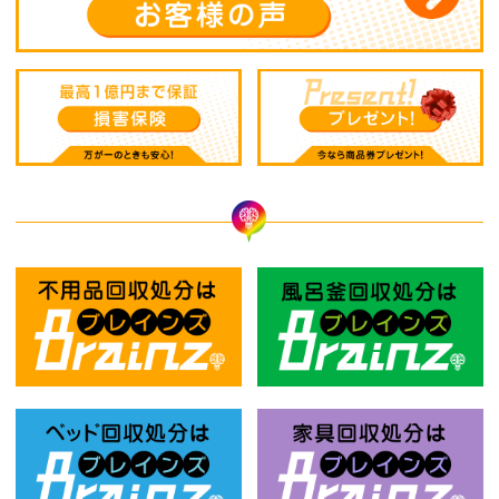
不用品回収処分はBrainz-ブレインズ
風