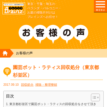
東京・千葉・埼玉の
東京/埼玉/千葉/神奈川の ベランダ・庭の清掃片付
ベランダ・バルコニー・
お庭の掃除片付けは
ブレインズへお任せ！
HOME
お客様の声
園芸ポット・ラティス回収処分（東京都
杉並区）
2017.09.10
回収処分
,
掃除・整理整頓
目次
東京都杉並区で園芸ポット・ラティスの回収処分をさせて頂き