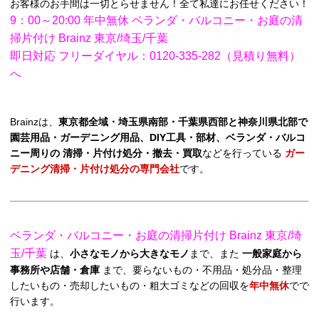
お客様のお手間は一切とらせません！全て私達にお任せください！
9：00～20:00 年中無休 ベランダ・バルコニー・お庭の清
掃片付け Brainz 東京/埼玉/千葉
即日対応 フリーダイヤル：0120-335-282（見積り無料）
へ
Brainzは、
東京都全域・埼玉県南部・千葉県西部と神奈川県北部で
園芸用品・ガーデニング用品、DIY工具・部材、ベランダ・バルコ
ニー周りの 清掃・片付け処分・撤去・買取
などを行っている
ガー
デニング清掃・片付け処分の専門会社
です。
ベランダ・バルコニー・お庭の清掃片付け Brainz 東京/埼
玉/千葉
は、
小さなモノから大きなモノ
まで、また
一般家庭から
事務所や店舗・倉庫
まで、要らないもの・不用品・処分品・整理
したいもの・売却したいもの・粗大ゴミなどの回収を
年中無休
でで
行います。