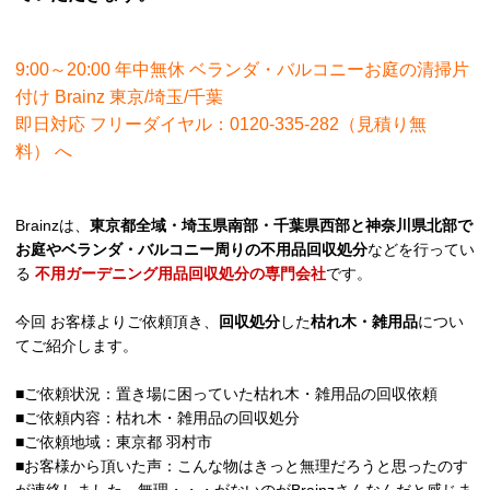
9:00～20:00 年中無休 ベランダ・バルコニーお庭の清掃片
付け Brainz 東京/埼玉/千葉
即日対応 フリーダイヤル：0120-335-282（見積り無
料）
へ
Brainzは、
東京都全域・埼玉県南部・千葉県西部と神奈川県北部で
お庭やベランダ・バルコニー周りの不用品回収処分
などを行ってい
る
不用ガーデニング用品回収処分の専門会社
です。
今回 お客様よりご依頼頂き、
回収処分
した
枯れ木・雑用品
につい
てご紹介します。
■ご依頼状況：置き場に困っていた枯れ木・雑用品の回収依頼
■ご依頼内容：枯れ木・雑用品の回収処分
■ご依頼地域：東京都 羽村市
■お客様から頂いた声：こんな物はきっと無理だろうと思ったのす