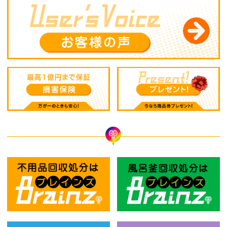
不用品回収処分はBrainz-ブレインズ
風