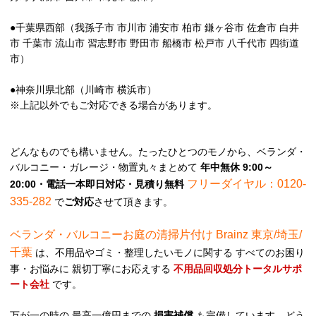
●千葉県西部（我孫子市 市川市 浦安市 柏市 鎌ヶ谷市 佐倉市 白井
市 千葉市 流山市 習志野市 野田市 船橋市 松戸市 八千代市 四街道
市）
●神奈川県北部（川崎市 横浜市）
※上記以外でもご対応できる場合があります。
どんなものでも構いません。たったひとつのモノから、ベランダ・
バルコニー・ガレージ・物置丸々まとめて
年中無休 9:00～
フリーダイヤル：0120-
20:00・電話一本即日対応・見積り無料
335-282
で
ご対応
させて頂きます。
ベランダ・バルコニーお庭の清掃片付け Brainz 東京/埼玉/
千葉
は、不用品やゴミ・整理したいモノに関する すべてのお困り
事・お悩みに 親切丁寧にお応えする
不用品回収処分トータルサポ
ート会社
です。
万が一の時の 最高一億円までの
損害補償
も完備しています。どう