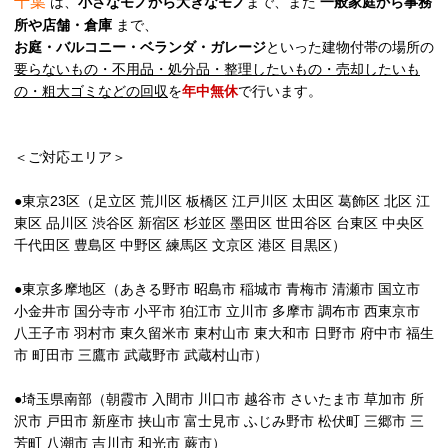
千葉
は、
小さなモノから大きなモノ
まで、また
一般家庭から事務
所や店舗・倉庫
まで、
お庭・バルコニー・ベランダ・ガレージ
といった建物付帯の場所の
要らないもの・不用品・処分品・整理したいもの・売却したいも
の・粗大ゴミなどの回収
を
年中無休
で行います。
＜ご対応エリア＞
●東京23区（足立区 荒川区 板橋区 江戸川区 太田区 葛飾区 北区 江
東区 品川区 渋谷区 新宿区 杉並区 墨田区 世田谷区 台東区 中央区
千代田区 豊島区 中野区 練馬区 文京区 港区 目黒区）
●東京多摩地区（あきる野市 昭島市 稲城市 青梅市 清瀬市 国立市
小金井市 国分寺市 小平市 狛江市 立川市 多摩市 調布市 西東京市
八王子市 羽村市 東久留米市 東村山市 東大和市 日野市 府中市 福生
市 町田市 三鷹市 武蔵野市 武蔵村山市）
●埼玉県南部（朝霞市 入間市 川口市 越谷市 さいたま市 草加市 所
沢市 戸田市 新座市 挟山市 富士見市 ふじみ野市 松伏町 三郷市 三
芳町 八潮市 吉川市 和光市 蕨市）