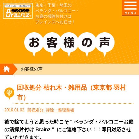
東京・千葉・埼玉の
東京/埼玉/千葉/神奈川の ベランダ・庭の清掃片付
ベランダ・バルコニー・
お庭の掃除片付けは
ブレインズへお任せ！
HOME
お客様の声
回収処分 枯れ木・雑用品（東京都 羽村
市）
2016.01.02
回収処分
,
掃除・整理整頓
後で捨てようと思った時こそ “ ベランダ・バルコニーお庭
の清掃片付け Brainz ” にご連絡下さい！！即日対応させ
ていただきます。