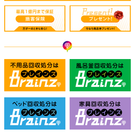
不用品回収処分はBrainz-ブレインズ
風
ベッド回収処分はBrainz-ブレインズ
家