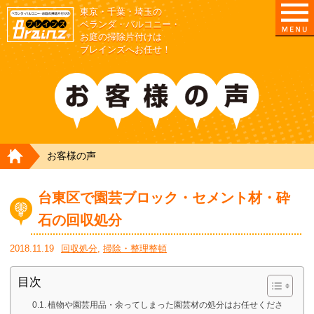
東京・千葉・埼玉の
東京/埼玉/千葉/神奈川の ベランダ・庭の清掃片付
ベランダ・バルコニー・
お庭の掃除片付けは
ブレインズへお任せ！
HOME
お客様の声
台東区で園芸ブロック・セメント材・砕
石の回収処分
2018.11.19
回収処分
,
掃除・整理整頓
目次
植物や園芸用品・余ってしまった園芸材の処分はお任せくださ