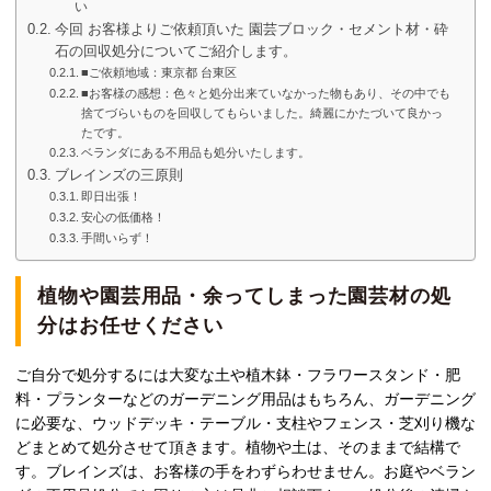
い
今回 お客様よりご依頼頂いた 園芸ブロック・セメント材・砕
石の回収処分についてご紹介します。
■ご依頼地域：東京都 台東区
■お客様の感想：色々と処分出来ていなかった物もあり、その中でも
捨てづらいものを回収してもらいました。綺麗にかたづいて良かっ
たです。
ベランダにある不用品も処分いたします。
ブレインズの三原則
即日出張！
安心の低価格！
手間いらず！
植物や園芸用品・余ってしまった園芸材の処
分はお任せください
ご自分で処分するには大変な土や植木鉢・フラワースタンド・肥
料・プランターなどのガーデニング用品はもちろん、ガーデニング
に必要な、ウッドデッキ・テーブル・支柱やフェンス・芝刈り機な
どまとめて処分させて頂きます。植物や土は、そのままで結構で
す。ブレインズは、お客様の手をわずらわせません。お庭やベラン