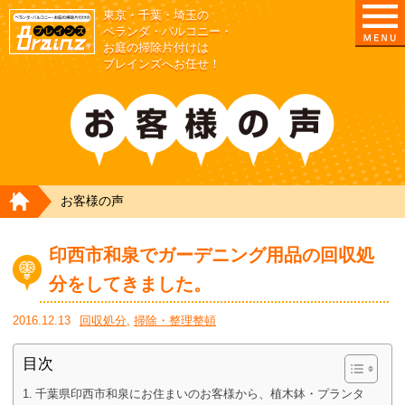
東京・千葉・埼玉の
東京/埼玉/千葉/神奈川の ベランダ・庭の清掃片付
ベランダ・バルコニー・
お庭の掃除片付けは
ブレインズへお任せ！
HOME
お客様の声
印西市和泉でガーデニング用品の回収処
分をしてきました。
2016.12.13
回収処分
,
掃除・整理整頓
目次
千葉県印西市和泉にお住まいのお客様から、植木鉢・プランタ