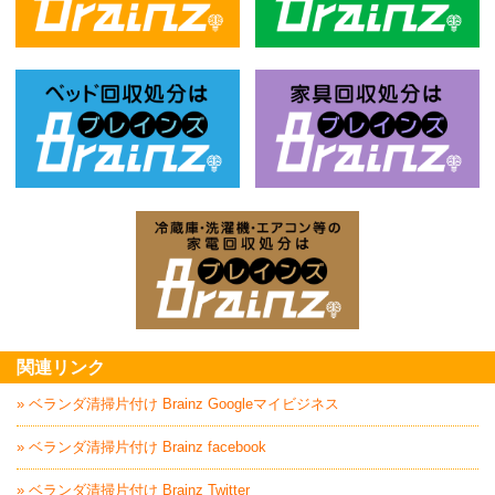
不用品回収処分はBrainz-ブレインズ
風
ベッド回収処分はBrainz-ブレインズ
家
家電回収処分はBrai
関連リンク
» ベランダ清掃片付け Brainz Googleマイビジネス
» ベランダ清掃片付け Brainz facebook
» ベランダ清掃片付け Brainz Twitter