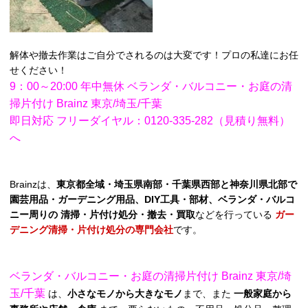
解体や撤去作業はご自分でされるのは大変です！プロの私達にお任
せください！
9：00～20:00 年中無休 ベランダ・バルコニー・お庭の清
掃片付け Brainz 東京/埼玉/千葉
即日対応 フリーダイヤル：0120-335-282（見積り無料）
へ
Brainzは、
東京都全域・埼玉県南部・千葉県西部と神奈川県北部で
園芸用品・ガーデニング用品、DIY工具・部材、ベランダ・バルコ
ニー周りの 清掃・片付け処分・撤去・買取
などを行っている
ガー
デニング清掃・片付け処分の専門会社
です。
ベランダ・バルコニー・お庭の清掃片付け Brainz 東京/埼
玉/千葉
は、
小さなモノから大きなモノ
まで、また
一般家庭から