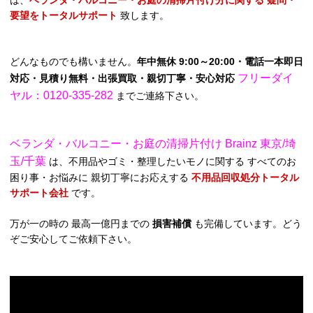
は、
ベランダ・バルコニー・お庭の清掃片付け分に関する 疑問・
要望をトータルサポート
致します。
どんなものでも構いません。
年中無休 9:00～20:00・電話一本即日
フリーダイ
対応・見積り無料・出張買取・親切丁寧・安心対応
ヤル：0120-335-282
までご連絡下さい。
ベランダ・バルコニー・お庭の清掃片付け Brainz 東京/埼
玉/千葉
は、不用品やゴミ・整理したいモノに関する すべてのお
困り事・お悩みに 親切丁寧にお応えする
不用品回収処分トータル
サポート会社
です。
万が一の時の 最高一億円までの
損害補償
も完備しています。どう
ぞご安心してご依頼下さい。