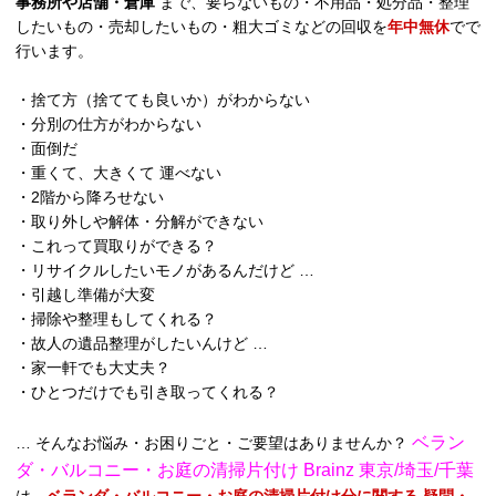
事務所や店舗・倉庫
まで、要らないもの・不用品・処分品・整理
したいもの・売却したいもの・粗大ゴミなどの回収を
年中無休
でで
行います。
・捨て方（捨てても良いか）がわからない
・分別の仕方がわからない
・面倒だ
・重くて、大きくて 運べない
・2階から降ろせない
・取り外しや解体・分解ができない
・これって買取りができる？
・リサイクルしたいモノがあるんだけど …
・引越し準備が大変
・掃除や整理もしてくれる？
・故人の遺品整理がしたいんけど …
・家一軒でも大丈夫？
・ひとつだけでも引き取ってくれる？
ベラン
… そんなお悩み・お困りごと・ご要望はありませんか？
ダ・バルコニー・お庭の清掃片付け Brainz 東京/埼玉/千葉