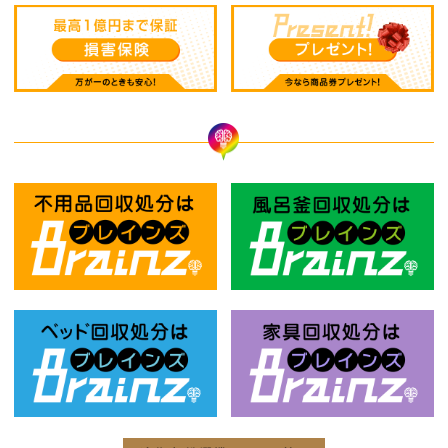
不用品回収処分はBrainz-ブレインズ
風
ベッド回収処分はBrainz-ブレインズ
家