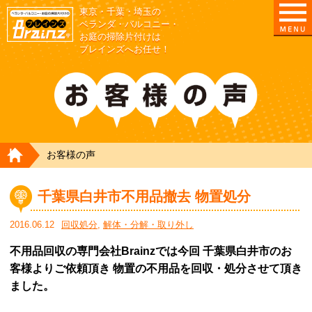
東京・千葉・埼玉の
東京/埼玉/千葉/神奈川の ベランダ・庭の清掃片付
ベランダ・バルコニー・
お庭の掃除片付けは
ブレインズへお任せ！
HOME
お客様の声
千葉県白井市不用品撤去 物置処分
2016.06.12
回収処分
,
解体・分解・取り外し
不用品回収の専門会社Brainzでは今回 千葉県白井市のお
客様よりご依頼頂き 物置の不用品を回収・処分させて頂き
ました。