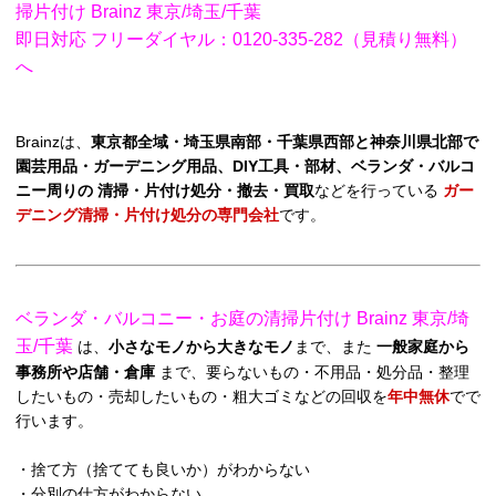
掃片付け Brainz 東京/埼玉/千葉
即日対応 フリーダイヤル：0120-335-282（見積り無料）
へ
Brainzは、
東京都全域・埼玉県南部・千葉県西部と神奈川県北部で
園芸用品・ガーデニング用品、DIY工具・部材、ベランダ・バルコ
ニー周りの 清掃・片付け処分・撤去・買取
などを行っている
ガー
デニング清掃・片付け処分の専門会社
です。
ベランダ・バルコニー・お庭の清掃片付け Brainz 東京/埼
玉/千葉
は、
小さなモノから大きなモノ
まで、また
一般家庭から
事務所や店舗・倉庫
まで、要らないもの・不用品・処分品・整理
したいもの・売却したいもの・粗大ゴミなどの回収を
年中無休
でで
行います。
・捨て方（捨てても良いか）がわからない
・分別の仕方がわからない