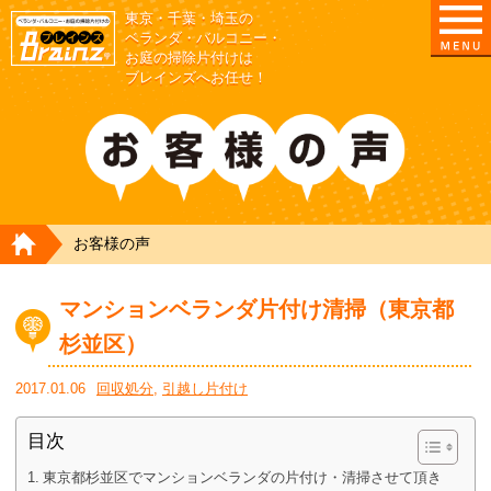
東京・千葉・埼玉の
東京/埼玉/千葉/神奈川の ベランダ・庭の清掃片付
ベランダ・バルコニー・
お庭の掃除片付けは
ブレインズへお任せ！
HOME
お客様の声
マンションベランダ片付け清掃（東京都
杉並区）
2017.01.06
回収処分
,
引越し片付け
目次
東京都杉並区でマンションベランダの片付け・清掃させて頂き