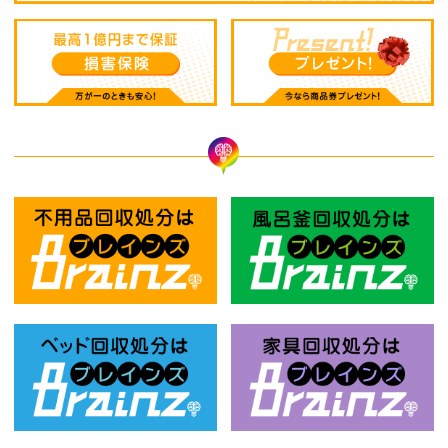
不用品回収処分はBrainz-ブレインズ
風
ベッド回収処分はBrainz-ブレインズ
家