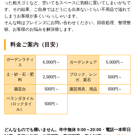
った粗大ゴミなど、空いてるスペースに気軽に置いてしまいがちで
す。その結果、ご自身ではどうにも出来ないぐらい不用品で溢れて
しまうお客様が多くいらっしゃいます。
そんな時はブレインズにお問い合わせください。回収処理、整理整
頓、お客様のお悩みを解決致します。
料金ご案内（目安）
ガーデンラティ
6,000円～
ガーデンチェア
5,000円～
ス
土・砂・石・肥
ブロック、レン
2,000円～
500円～
料
ガ、庭石
園芸台
500円～
園芸用具、用品
500円～
ベランダタイル
（ロックタイ
500円～
ル）
どんなものでも構いません。年中無休 9:00～20:00・電話一本即日