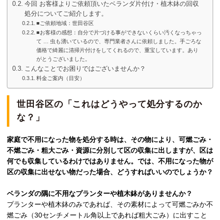
今回 お客様よりご依頼頂いたベランダ片付け・植木鉢の回収
処分についてご紹介します。
■ご依頼地域：世田谷区
■お客様の感想：自分で片づける事ができないくらい汚くなっちゃっ
て … 虫も湧いているので、専門業者さんに依頼しました。手ごろな
価格で綺麗に清掃片付けをしてくれるので、重宝しています。あり
がとうございました。
こんなことでお困りではございませんか？
料金ご案内（目安）
世田谷区の「これはどうやって処分するのか
な？」
家庭で不用になった物を処分する時は、その物により、可燃ごみ・
不燃ごみ・粗大ごみ・資源に分別して区の収集に出しますが、区は
何でも収集しているわけではありません。では、不用になった物が
区の収集に出せない物だった場合、どうすればいいのでしょうか？
ベランダの隅に不用なプランターや植木鉢がありませんか？
プランターや植木鉢のみであれば、その素材によって可燃ごみか不
燃ごみ（30センチメートル角以上であれば粗大ごみ）に出すこと