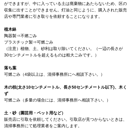
ができますが、中に入っている土は廃棄物にあたらないため、区の
収集に出すことができません。灯油と同じように、購入された販売
店や専門業者に引き取りを依頼することになります。
植木鉢
陶器製⇒不燃ごみ
プラスチック製⇒可燃ごみ
（注意）植物、土、砂利は取り除いてください。（一辺の長さが
30センチメートルを超えるものは粗大ごみです。）
落ち葉
可燃ごみ（4袋以上は、清掃事務所にへ相談下さい。）
木の枝(太さ10センチメートル、長さ50センチメートル以下)、木く
ず
可燃ごみ（多量の場合には、清掃事務所へ相談下さい。）
土・砂（園芸用・ペット用など）
販売店に引取を依頼してください。引取店が見つからないときは、
清掃事務所にて処理業者をご案内します。