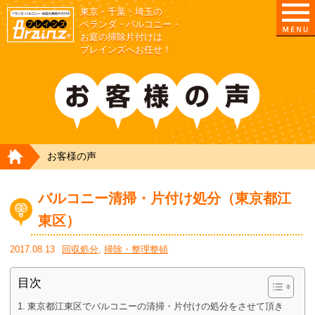
東京・千葉・埼玉の
東京/埼玉/千葉/神奈川の ベランダ・庭の清掃片付
ベランダ・バルコニー・
お庭の掃除片付けは
ブレインズへお任せ！
HOME
お客様の声
バルコニー清掃・片付け処分（東京都江
東区）
2017.08.13
回収処分
,
掃除・整理整頓
目次
東京都江東区でバルコニーの清掃・片付けの処分をさせて頂き