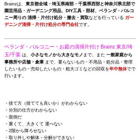
Brainzは、
東京都全域・埼玉県南部・千葉県西部と神奈川県北部で
園芸用品・ガーデニング用品、DIY工具・部材、ベランダ・バルコ
ニー周りの 清掃・片付け処分・撤去・買取
などを行っている
ガー
デニング清掃・片付け処分の専門会社
です。
ベランダ・バルコニー・お庭の清掃片付け Brainz 東京/埼
玉/千葉
は、
小さなモノから大きなモノ
まで、また
一般家庭から
事務所や店舗・倉庫
まで、要らないもの・不用品・処分品・整理
したいもの・売却したいもの・粗大ゴミなどの回収を
年中無休
でで
行います。
・捨て方（捨てても良いか）がわからない
・分別の仕方がわからない
・面倒だ
・重くて、大きくて 運べない
・2階から降ろせない
・取り外しや解体・分解ができない