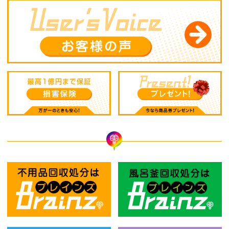
不用品回収処分はBrainz-ブレインズ
風