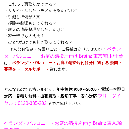
・これって買取りができる？
・リサイクルしたいモノがあるんだけど …
・引越し準備が大変
・掃除や整理もしてくれる？
・故人の遺品整理がしたいんけど …
・家一軒でも大丈夫？
・ひとつだけでも引き取ってくれる？
ベラン
… そんなお悩み・お困りごと・ご要望はありませんか？
ダ・バルコニー・お庭の清掃片付け Brainz 東京/埼玉/千葉
は、
ベランダ・バルコニー・お庭の清掃片付け分に関する 疑問・
要望をトータルサポート
致します。
どんなものでも構いません。
年中無休 9:00～20:00・電話一本即日
フリーダイ
対応・見積り無料・出張買取・親切丁寧・安心対応
ヤル：0120-335-282
までご連絡下さい。
ベランダ・バルコニー・お庭の清掃片付け Brainz 東京/埼