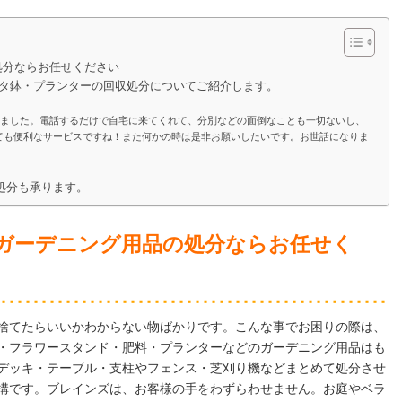
処分ならお任せください
ッタ鉢・プランターの回収処分についてご紹介します。
しました。電話するだけで自宅に来てくれて、分別などの面倒なことも一切ないし、
ても便利なサービスですね！また何かの時は是非お願いしたいです。お世話になりま
。
処分も承ります。
ガーデニング用品の処分ならお任せく
捨てたらいいかわからない物ばかりです。こんな事でお困りの際は、
・フラワースタンド・肥料・プランターなどのガーデニング用品はも
デッキ・テーブル・支柱やフェンス・芝刈り機などまとめて処分させ
構です。ブレインズは、お客様の手をわずらわせません。お庭やベラ