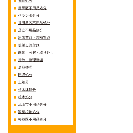
物置処分
目黒区不用品処分
ベランダ処分
世田谷区不用品処分
足立不用品処分
出張買取・高額買取
引越し片付け
解体・分解・取り外し
掃除・整理整頓
遺品整理
回収処分
土処分
植木鉢処分
植木処分
流山市不用品処分
観葉植物処分
杉並区不用品処分