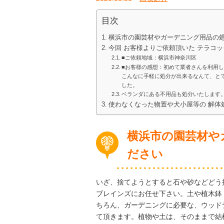
目次
横浜市の園芸材やガーデニング用品の
今回 お客様よりご依頼頂いた テラコ
■ご依頼地域：横浜市神奈川区
■お客様の感想：初めて業者さんを利用
こんなに手軽に処分が出来るなんて、と
した。
ベランダにある不用品も処分いたします
使わなくなった物置や犬小屋等の 解体
横浜市の園芸材や
ださい
いざ、捨てようとすると石や砂などどう
ブレインズにお任せ下さい。土や植木鉢
ちろん、ガーデニングに必要な、ウッド
て頂きます。植物や土は、そのままで結