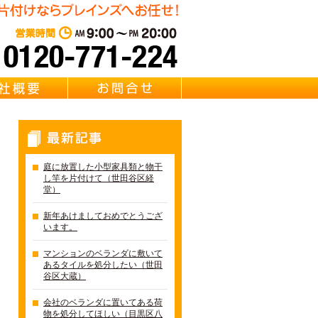
リサイクル Brainz 取扱い 【ガーデンテーブル・チェア・ガーデ
東京・千葉・埼玉のベランダ
営業時間：AM 9:00～PM 20:0
質問
会社概要
お問合せ
最新記事
庭に放置した小型家具類と物干
し竿を片付けて（世田谷区経
堂）
新年あけましておめでとうござ
います。
マンションのベランダに敷いて
あるタイルを処分したい（世田
谷区大蔵）
会社のベランダに置いてある荷
物を処分してほしい（目黒区八