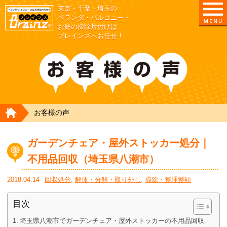
東京・千葉・埼玉の
東京/埼玉/千葉/神奈川の ベランダ・庭の清掃片付
ベランダ・バルコニー・
お庭の掃除片付けは
ブレインズへお任せ！
HOME
お客様の声
ガーデンチェア・屋外ストッカー処分｜
不用品回収（埼玉県八潮市）
2018.04.14
回収処分
,
解体・分解・取り外し
,
掃除・整理整頓
目次
埼玉県八潮市でガーデンチェア・屋外ストッカーの不用品回収