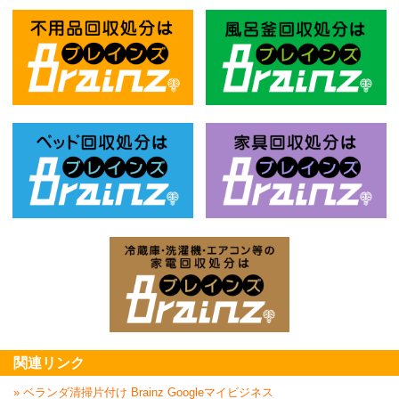
不用品回収処分はBrainz-ブレインズ
風
ベッド回収処分はBrainz-ブレインズ
家
家電回収処分はBrai
関連リンク
» ベランダ清掃片付け Brainz Googleマイビジネス