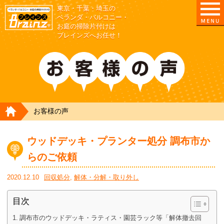
東京・千葉・埼玉の
東京/埼玉/千葉/神奈川の ベランダ・庭の清掃片付
ベランダ・バルコニー・
お庭の掃除片付けは
ブレインズへお任せ！
HOME
お客様の声
ウッドデッキ・プランター処分 調布市か
らのご依頼
2020.12.10
回収処分
,
解体・分解・取り外し
目次
調布市のウッドデッキ・ラティス・園芸ラック等「解体撤去回