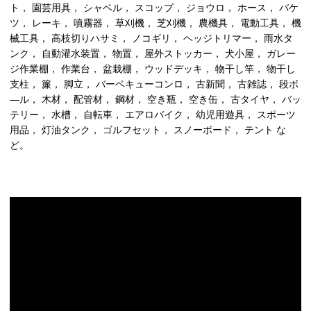
ト， 園芸用具， シャベル， スコップ， ジョウロ， ホース， バケ
ツ， レーキ， 噴霧器， 草刈機， 芝刈機， 農機具， 電動工具， 機
械工具， 高枝切りハサミ， ノコギリ， ヘッジトリマー， 雨水タ
ンク， 自動灌水装置， 物置， 屋外ストッカー， 犬小屋， ガレー
ジ作業棚， 作業台， 盆栽棚， ウッドデッキ， 物干し竿， 物干し
支柱， 簾， 脚立， バーベキューコンロ， 古新聞， 古雑誌， 段ボ
―ル， 木材， 配管材， 鋼材， 空き瓶， 空き缶， 古タイヤ， バッ
テリー， 水槽， 自転車， エアロバイク， 幼児用遊具， スポーツ
用品， 灯油タンク， ゴルフセット， スノーボード， テント な
ど。