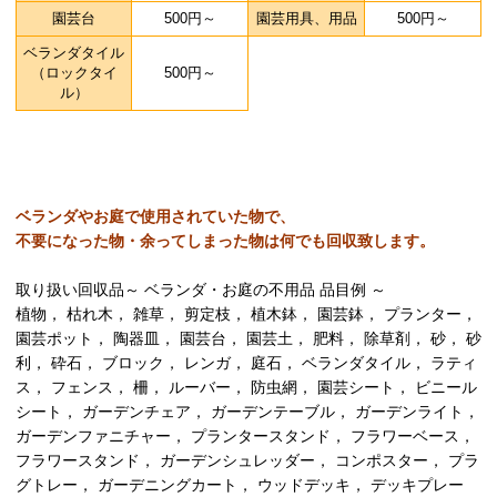
園芸台
500円～
園芸用具、用品
500円～
ベランダタイル
（ロックタイ
500円～
ル）
ベランダやお庭で使用されていた物で、
不要になった物・余ってしまった物は何でも回収致します。
取り扱い回収品～ ベランダ・お庭の不用品 品目例 ～
植物， 枯れ木， 雑草， 剪定枝， 植木鉢， 園芸鉢， プランター，
園芸ポット， 陶器皿， 園芸台， 園芸土， 肥料， 除草剤， 砂， 砂
利， 砕石， ブロック， レンガ， 庭石， ベランダタイル， ラティ
ス， フェンス， 柵， ルーバー， 防虫網， 園芸シート， ビニール
シート， ガーデンチェア， ガーデンテーブル， ガーデンライト，
ガーデンファニチャー， プランタースタンド， フラワーベース，
フラワースタンド， ガーデンシュレッダー， コンポスター， プラ
グトレー， ガーデニングカート， ウッドデッキ， デッキプレー